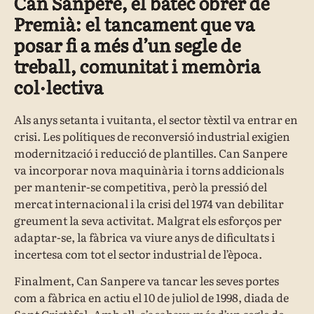
Can Sanpere, el batec obrer de
Premià: el tancament que va
posar fi a més d’un segle de
treball, comunitat i memòria
col·lectiva
Als anys setanta i vuitanta, el sector tèxtil va entrar en
crisi. Les polítiques de reconversió industrial exigien
modernització i reducció de plantilles. Can Sanpere
va incorporar nova maquinària i torns addicionals
per mantenir-se competitiva, però la pressió del
mercat internacional i la crisi del 1974 van debilitar
greument la seva activitat. Malgrat els esforços per
adaptar-se, la fàbrica va viure anys de dificultats i
incertesa com tot el sector industrial de l’època.
Finalment, Can Sanpere va tancar les seves portes
com a fàbrica en actiu el 10 de juliol de 1998, diada de