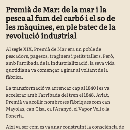
Premià de Mar: de la mar i la
pesca al fum del carbó i el so de
les màquines, en ple batec de la
revolució industrial
Al segle XIX, Premià de Mar era un poble de
pescadors, pagesos, traginers i petits tallers. Però,
amb l’arribada de la industrialització, la seva vida
quotidiana va començar a girar al voltant de la
fàbrica.
La transformació va arrencar cap al 1840 i es va
accelerar amb l’arribada del tren el 1848. Aviat,
Premià va acollir nombroses fàbriques com can
Mayolas, can Cisa, ca l’Aranyó, el Vapor Vell o la
Foneria.
Així va ser com es va anar construint la consciència de