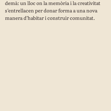
demà: un lloc on la memòria i la creativitat
s’entrellacen per donar forma a una nova
manera d’habitar i construir comunitat.
El triomf de la comunitat:
una victòria popular que
obre les portes al futur
Després d’anys de negociacions, resistències
i reocupacions, el 2023 es va signar un
conveni històric entre l’Ajuntament i
l’Associació Can Sanpere.
Aquell acord, fruit d’una dècada de lluita
veïnal, va simbolitzar molt més que una