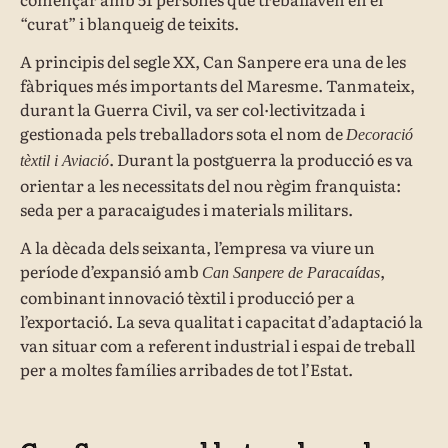
“curat” i blanqueig de teixits.
A principis del segle XX, Can Sanpere era una de les
fàbriques més importants del Maresme. Tanmateix,
durant la Guerra Civil, va ser col·lectivitzada i
gestionada pels treballadors sota el nom de
Decoració
.
Durant la postguerra la producció es va
tèxtil i Aviació
orientar a les necessitats del nou règim franquista:
seda per a paracaigudes i materials militars.
A la dècada dels seixanta, l’empresa va viure un
període d’expansió amb
,
Can Sanpere de Paracaídas
combinant innovació tèxtil i producció per a
l’exportació. La seva qualitat i capacitat d’adaptació la
van situar com a referent industrial i espai de treball
per a moltes famílies arribades de tot l’Estat.